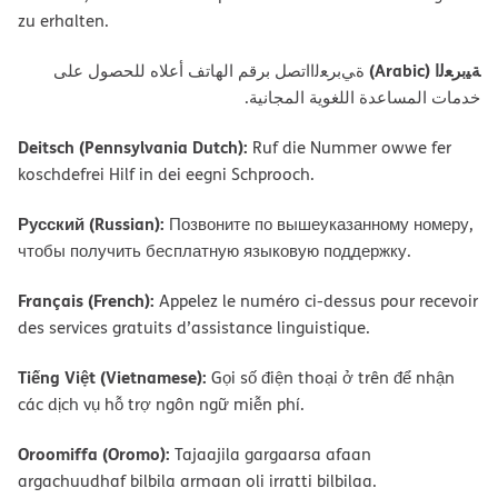
zu erhalten.
ﺔﯿﺑﺮﻌﻟا (Arabic)
ةﻲﺑﺮﻌﻟااﺗﺼﻞ ﺑﺮﻗﻢ اﻟﮭﺎﺗﻒ أﻋﻼه ﻟﻠﺤﺼﻮل ﻋﻠﻰ
ﺧﺪﻣﺎت اﻟﻤﺴﺎﻋﺪة اﻟﻠﻐﻮﯾﺔ اﻟﻤﺠﺎﻧﯿﺔ.
Deitsch (Pennsylvania Dutch):
Ruf die Nummer owwe fer
koschdefrei Hilf in dei eegni Schprooch.
Русский (Russian):
Позвоните по вышеуказанному номеру,
чтобы получить бесплатную языковую поддержку.
Français (French):
Appelez le numéro ci-dessus pour recevoir
des services gratuits d’assistance linguistique.
Tiếng Việt (Vietnamese):
Gọi số điện thoại ở trên để nhận
các dịch vụ hỗ trợ ngôn ngữ miễn phí.
Oroomiffa (Oromo):
Tajaajila gargaarsa afaan
argachuudhaf bilbila armaan oli irratti bilbilaa.