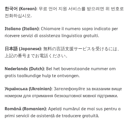
한국어 (Korean):
무료 언어 지원 서비스를 받으려면 위 번호로
전화하십시오.
Italiano (Italian):
Chiamare il numero sopra indicato per
ricevere servizi di assistenza linguistica gratuiti.
日本語 (Japanese):
無料の言語支援サービスを受けるには、
上記の番号までお電話ください。
Nederlands (Dutch):
Bel het bovenstaande nummer om
gratis taalkundige hulp te ontvangen.
Українська (Ukrainian):
Зателефонуйте за вказаним вище
номером для отримання безкоштовної мовної підтримки.
Română (Romanian):
Apelați numărul de mai sus pentru a
primi servicii de asistență de traducere gratuită.