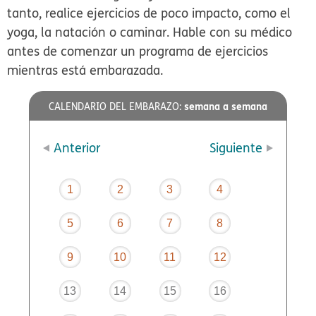
tanto, realice ejercicios de poco impacto, como el
yoga, la natación o caminar. Hable con su médico
antes de comenzar un programa de ejercicios
mientras está embarazada.
semana a semana
CALENDARIO DEL EMBARAZO:
Anterior
Siguiente
1
2
3
4
5
6
7
8
9
10
11
12
13
14
15
16