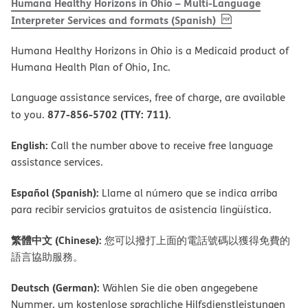
Humana Healthy Horizons in Ohio – Multi-Language
, PDF
(opens in new 
Interpreter Services and formats (Spanish)
Humana Healthy Horizons in Ohio is a Medicaid product of
Humana Health Plan of Ohio, Inc.
Language assistance services, free of charge, are available
877-856-5702 (TTY: 711)
to you.
.
English:
Call the number above to receive free language
assistance services.
Español (Spanish):
Llame al número que se indica arriba
para recibir servicios gratuitos de asistencia lingüística.
繁體中文 (Chinese):
您可以撥打上面的電話號碼以獲得免費的
語言協助服務。
Deutsch (German):
Wählen Sie die oben angegebene
Nummer, um kostenlose sprachliche Hilfsdienstleistungen