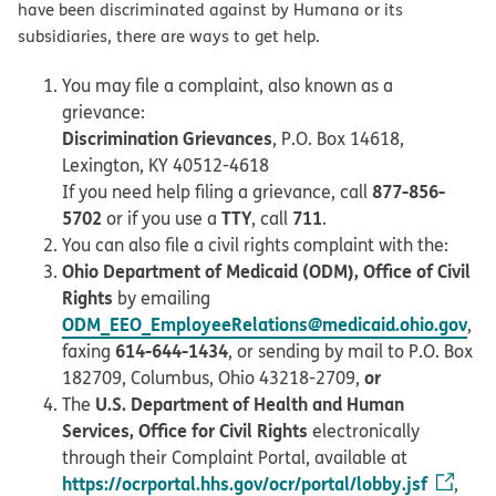
have been discriminated against by Humana or its
subsidiaries, there are ways to get help.
You may file a complaint, also known as a
grievance:
Discrimination Grievances
, P.O. Box 14618,
Lexington, KY 40512-4618
877-856-
If you need help filing a grievance, call
5702
TTY
711
or if you use a
, call
.
You can also file a civil rights complaint with the:
Ohio Department of Medicaid (ODM), Office of Civil
Rights
by emailing
ODM_EEO_EmployeeRelations@medicaid.ohio.gov
,
614-644-1434
faxing
, or sending by mail to P.O. Box
or
182709, Columbus, Ohio 43218-2709,
U.S. Department of Health and Human
The
Services, Office for Civil Rights
electronically
through their Complaint Portal, available at
https://ocrportal.hhs.gov/ocr/portal/lobby.jsf
,