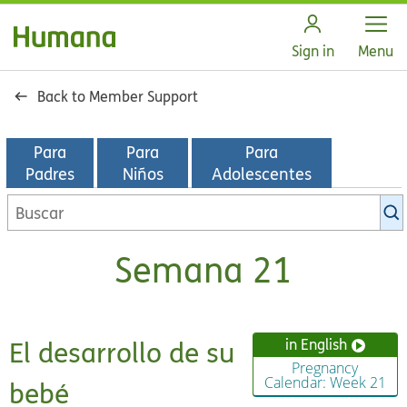
Open
Sign in
Menu
Back to Member Support
Para
Para
Para
Padres
Niños
Adolescentes
Buscar
en
la
Semana 21
biblioteca
de
KidsHealth
El desarrollo de su
in English
Pregnancy
Calendar: Week 21
bebé