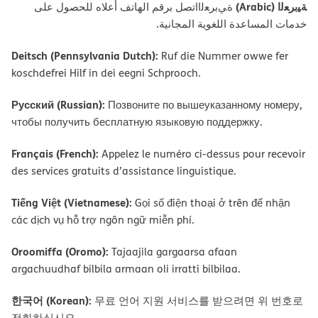
ﺔﯿﺑﺮﻌﻟا (Arabic)
ةﻲﺑﺮﻌﻟااﺗﺼﻞ ﺑﺮﻗﻢ اﻟﮭﺎﺗﻒ أﻋﻼه ﻟﻠﺤﺼﻮل ﻋﻠﻰ
ﺧﺪﻣﺎت اﻟﻤﺴﺎﻋﺪة اﻟﻠﻐﻮﯾﺔ اﻟﻤﺠﺎﻧﯿﺔ.
Deitsch (Pennsylvania Dutch):
Ruf die Nummer owwe fer
koschdefrei Hilf in dei eegni Schprooch.
Русский (Russian):
Позвоните по вышеуказанному номеру,
чтобы получить бесплатную языковую поддержку.
Français (French):
Appelez le numéro ci-dessus pour recevoir
des services gratuits d’assistance linguistique.
Tiếng Việt (Vietnamese):
Gọi số điện thoại ở trên để nhận
các dịch vụ hỗ trợ ngôn ngữ miễn phí.
Oroomiffa (Oromo):
Tajaajila gargaarsa afaan
argachuudhaf bilbila armaan oli irratti bilbilaa.
한국어 (Korean):
무료 언어 지원 서비스를 받으려면 위 번호로
전화하십시오.