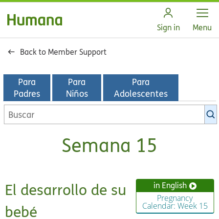
Open
Sign in
Menu
Back to Member Support
Para
Para
Para
Padres
Niños
Adolescentes
Buscar
en
la
Semana 15
biblioteca
de
KidsHealth
El desarrollo de su
in English
Pregnancy
Calendar: Week 15
bebé