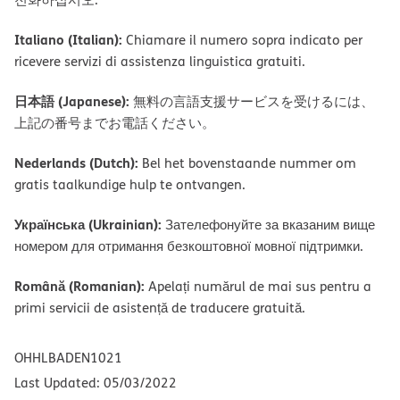
Italiano (Italian):
Chiamare il numero sopra indicato per
ricevere servizi di assistenza linguistica gratuiti.
日本語 (Japanese):
無料の言語支援サービスを受けるには、
上記の番号までお電話ください。
Nederlands (Dutch):
Bel het bovenstaande nummer om
gratis taalkundige hulp te ontvangen.
Українська (Ukrainian):
Зателефонуйте за вказаним вище
номером для отримання безкоштовної мовної підтримки.
Română (Romanian):
Apelați numărul de mai sus pentru a
primi servicii de asistență de traducere gratuită.
OHHLBADEN1021
Last Updated: 05/03/2022