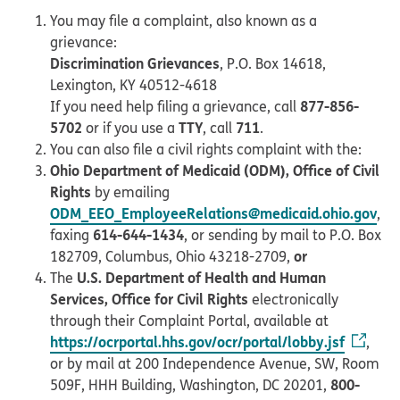
You may file a complaint, also known as a
grievance:
Discrimination Grievances
, P.O. Box 14618,
Lexington, KY 40512-4618
877-856-
If you need help filing a grievance, call
5702
TTY
711
or if you use a
, call
.
You can also file a civil rights complaint with the:
Ohio Department of Medicaid (ODM), Office of Civil
Rights
by emailing
ODM_EEO_EmployeeRelations@medicaid.ohio.gov
,
614-644-1434
faxing
, or sending by mail to P.O. Box
or
182709, Columbus, Ohio 43218-2709,
U.S. Department of Health and Human
The
Services, Office for Civil Rights
electronically
through their Complaint Portal, available at
https://ocrportal.hhs.gov/ocr/portal/lobby.jsf
,
or by mail at 200 Independence Avenue, SW, Room
800-
509F, HHH Building, Washington, DC 20201,