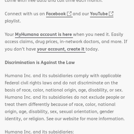
come with free data and call time each month.
window)
(opens
(opens
Facebook
YouTube
Connect with us on
and our
in
in
playlist.
new
new
MyHumana account is here
Your
when you need it. Easily
window)
window)
access claims, drug prices, in-network doctors, and more. If
your account, create it
you don’t have
today.
Discrimination is Against the Law
Humana Inc. and its subsidiaries comply with applicable
Federal civil rights laws and do not discriminate on the
basis of race, color, national origin, age, disability, or sex.
Humana Inc. and its subsidiaries do not exclude people or
treat them differently because of race, color, national
origin, age, disability, sex, sexual orientation, gender
identity, or religion. See our website for more information.
Humana Inc. and its subsidiaries: