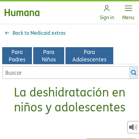
Open
Sign in
Menu
Back to Medicaid extras
Para
Para
Para
Padres
Niños
Adolescentes
Buscar
en
la
La deshidratación en
biblioteca
de
niños y adolescentes
KidsHealth