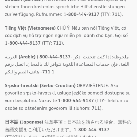
stehen Ihnen kostenlos sprachliche Hilfsdienstleistungen
800-444-9137
711
zur Verfügung. Rufnummer: 1-
(TTY:
).
Tiếng Việt (Vietnamese)
CHÚ Ý: Nếu bạn nói Tiếng Việt, có
các dịch vụ hỗ trợ ngôn ngữ miễn phí dành cho bạn. Gọi số
800-444-9137
711
1-
(TTY:
).
(Arabic)
800-444-9137
العربية
)
- ملحوظة: إذا كنت تتحدث اذكر
اللغة، فإن خدمات المساعدة اللغویة تتوافر لك بالمجان. اتصل برقم
711
- ھاتف الصم والبكم
1
Srpsko-hrvatski (Serbo-Croatian)
OBAVJEŠTENJE: Ako
govorite srpsko-hrvatski, usluge jezičke pomoći dostupne su
800-444-9137
vam besplatno. Nazovite 1-
(TTY- Telefon za
711
osobe sa oštećenim govorom ili sluhom:
).
日本語 (Japanese)
注意事項：日本語を話される場合、無料の
800-444-9137
言語支援をご利用いただけます。1-