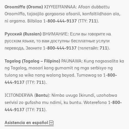
Oroomiffa (Oromo)
XIYYEEFFANNAA: Afaan dubbattu
Oroomiffa, tajaajila gargaarsa afaanii, kanfaltiidhaan ala,
800-444-9137
711
ni argama. Bilbilaa 1-
(TTY:
).
Русский (Russian)
ВНИМАНИЕ: Если вы говорите на
русском языке, то вам доступны бесплатные услуги
800-444-9137
711
перевода. Звоните 1-
(телетайп:
).
Tagalog (Tagalog – Filipino)
PAUNAWA: Kung nagsasalita ka
ng Tagalog, maaari kang gumamit ng mga serbisyo ng
800-
tulong sa wika nang walang bayad. Tumawag sa 1-
444-9137
711
(TTY:
).
Bantu
ICITONDERWA (
): Nimba uvuga Ikirundi, uzohabwa
800-
serivisi zo gufasha mu ndimi, ku buntu. Woterefona 1-
444-9137
711
(TTY:
).
,
(opens
Asistencia en español
PDF
in