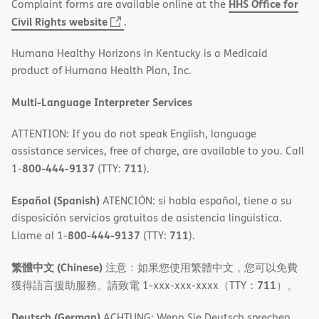
HHS Office for
Complaint forms are available online at the
(opens
Civil Rights website
.
in
Humana Healthy Horizons in Kentucky is a Medicaid
new
product of Humana Health Plan, Inc.
window)
Multi-Language Interpreter Services
ATTENTION: If you do not speak English, language
assistance services, free of charge, are available to you. Call
800-444-9137
711
1-
(TTY:
).
Español (Spanish)
ATENCIÓN: si habla español, tiene a su
disposición servicios gratuitos de asistencia lingüística.
800-444-9137
711
Llame al 1-
(TTY:
).
繁體中文 (Chinese)
注意：如果您使用繁體中文，您可以免費
711
獲得語言援助服務。請致電 1-xxx-xxx-xxxx（TTY：
）。
Deutsch (German)
ACHTUNG: Wenn Sie Deutsch sprechen,