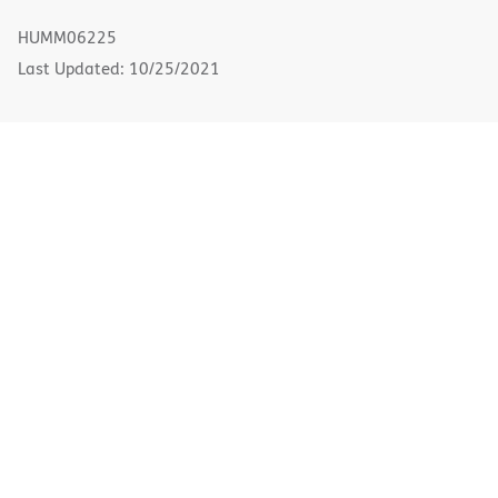
new
HUMM06225
window)
Last Updated: 10/25/2021