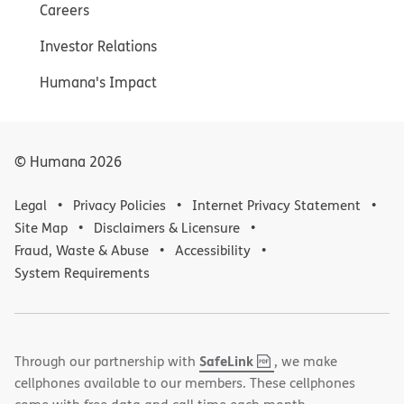
Careers
Investor Relations
Humana's Impact
© Humana
2026
Legal
Privacy Policies
Internet Privacy Statement
Site Map
Disclaimers & Licensure
Fraud, Waste & Abuse
Accessibility
System Requirements
,
(opens
SafeLink
Through our partnership with
, we make
PDF
in
cellphones available to our members. These cellphones
new