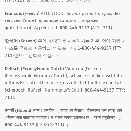
711
(TTY:
）まで、お電話にてご連絡ください。
Français (French)
ATTENTION : Si vous parlez français, des
services d'aide linguistique vous sont proposés
800-444-9137
711
gratuitement. Appelez le 1-
(ATS :
).
한국어 (Korean)
주의: 한국어를 사용하시는 경우, 언어 지원 서
800-444-9137
비스를 무료로 이용하실 수 있습니다. 1-
(TTY:
711
)번으로 전화해 주십시오.
Deitsch (Pennsylvania Dutch)
Wann du [Deitsch
(Pennsylvania German / Dutch)] schwetzscht, kannscht du
mitaus Koschte ebber gricke, ass dihr helft mit die englisch
800-444-9137
Schprooch. Ruf selli Nummer uff: Call 1-
(TTY:
711
).
नेपाली (Nepali)
ध्यान 􀇑दनुहोस:् तपाइ􀉍ले नेपाल􀈣 बोल्नहन्छ भन तपाइ􀉍को
􀇓निम्त भाषा सहायता सवाहरू 􀇓नःशल्क रूपमा उपलब्ध छ । फोन गनुहोसर् ्1-
800-444-9137
711
(􀇑ट􀇑टवाइ:
) ।