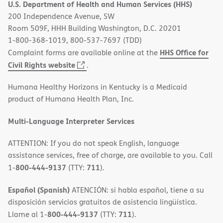
U.S. Department of Health and Human Services (HHS)
new
200 Independence Avenue, SW
window)
Room 509F, HHH Building Washington, D.C. 20201
1-800-368-1019, 800-537-7697 (TDD)
HHS Office for
Complaint forms are available online at the
(opens
Civil Rights website
.
in
Humana Healthy Horizons in Kentucky is a Medicaid
new
product of Humana Health Plan, Inc.
window)
Multi-Language Interpreter Services
ATTENTION: If you do not speak English, language
assistance services, free of charge, are available to you. Call
800-444-9137
711
1-
(TTY:
).
Español (Spanish)
ATENCIÓN: si habla español, tiene a su
disposición servicios gratuitos de asistencia lingüística.
800-444-9137
711
Llame al 1-
(TTY:
).