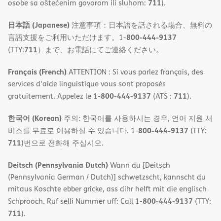
711
osobe sa oštećenim govorom ili sluhom:
).
日本語 (Japanese)
注意事項：日本語を話される場合、無料の
800-444-9137
言語支援をご利用いただけます。1-
711
(TTY:
）まで、お電話にてご連絡ください。
Français (French)
ATTENTION : Si vous parlez français, des
services d'aide linguistique vous sont proposés
800-444-9137
711
gratuitement. Appelez le 1-
(ATS :
).
한국어 (Korean)
주의: 한국어를 사용하시는 경우, 언어 지원 서
800-444-9137
비스를 무료로 이용하실 수 있습니다. 1-
(TTY:
711
)번으로 전화해 주십시오.
Deitsch (Pennsylvania Dutch)
Wann du [Deitsch
(Pennsylvania German / Dutch)] schwetzscht, kannscht du
mitaus Koschte ebber gricke, ass dihr helft mit die englisch
800-444-9137
Schprooch. Ruf selli Nummer uff: Call 1-
(TTY:
711
).