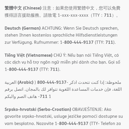
繁體中文 (Chinese)
注意：如果您使用繁體中文，您可以免費
711
獲得語言援助服務。請致電 1-xxx-xxx-xxxx（TTY：
）。
Deutsch (German)
ACHTUNG: Wenn Sie Deutsch sprechen,
stehen Ihnen kostenlos sprachliche Hilfsdienstleistungen
800-444-9137
711
zur Verfügung. Rufnummer: 1-
(TTY:
).
Tiếng Việt (Vietnamese)
CHÚ Ý: Nếu bạn nói Tiếng Việt, có
các dịch vụ hỗ trợ ngôn ngữ miễn phí dành cho bạn. Gọi số
800-444-9137
711
1-
(TTY:
).
(Arabic)
800-444-9137
العربية
)
- ملحوظة: إذا كنت تتحدث اذكر
اللغة، فإن خدمات المساعدة اللغویة تتوافر لك بالمجان. اتصل برقم
711
- ھاتف الصم والبكم
1
Srpsko-hrvatski (Serbo-Croatian)
OBAVJEŠTENJE: Ako
govorite srpsko-hrvatski, usluge jezičke pomoći dostupne su
800-444-9137
vam besplatno. Nazovite 1-
(TTY- Telefon za