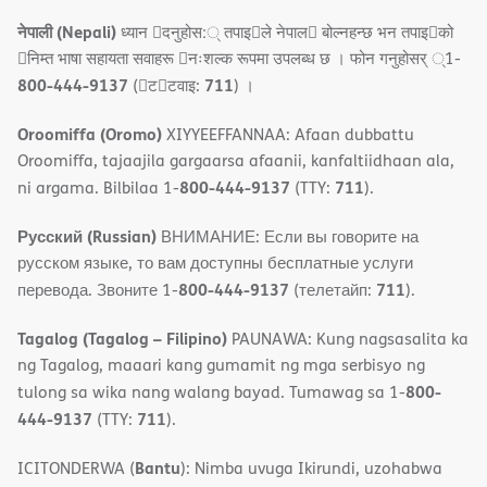
नेपाली (Nepali)
ध्यान 􀇑दनुहोस:् तपाइ􀉍ले नेपाल􀈣 बोल्नहन्छ भन तपाइ􀉍को
􀇓निम्त भाषा सहायता सवाहरू 􀇓नःशल्क रूपमा उपलब्ध छ । फोन गनुहोसर् ्1-
800-444-9137
711
(􀇑ट􀇑टवाइ:
) ।
Oroomiffa (Oromo)
XIYYEEFFANNAA: Afaan dubbattu
Oroomiffa, tajaajila gargaarsa afaanii, kanfaltiidhaan ala,
800-444-9137
711
ni argama. Bilbilaa 1-
(TTY:
).
Русский (Russian)
ВНИМАНИЕ: Если вы говорите на
русском языке, то вам доступны бесплатные услуги
800-444-9137
711
перевода. Звоните 1-
(телетайп:
).
Tagalog (Tagalog – Filipino)
PAUNAWA: Kung nagsasalita ka
ng Tagalog, maaari kang gumamit ng mga serbisyo ng
800-
tulong sa wika nang walang bayad. Tumawag sa 1-
444-9137
711
(TTY:
).
Bantu
ICITONDERWA (
): Nimba uvuga Ikirundi, uzohabwa