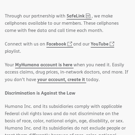
,
(opens
SafeLink
Through our partnership with
, we make
PDF
in
cellphones available to our members. These cellphones
new
come with free data and call time each month.
window)
(opens
(opens
Facebook
YouTube
Connect with us on
and our
in
in
playlist.
new
new
MyHumana account is here
Your
when you need it. Easily
window)
window)
access claims, drug prices, in-network doctors, and more. If
your account, create it
you don’t have
today.
Discrimination is Against the Law
Humana Inc. and its subsidiaries comply with applicable
Federal civil rights laws and do not discriminate on the
basis of race, color, national origin, age, disability, or sex.
Humana Inc. and its subsidiaries do not exclude people or