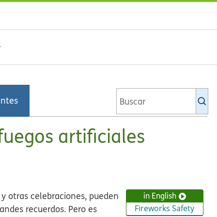
Bu
entes
en
la
bi
uegos artificiales
de
Ki
 y otras celebraciones, pueden
in English
andes recuerdos. Pero es
Fireworks Safety