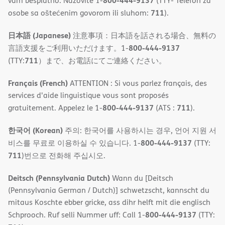
800-444-9137
vam besplatno. Nazovite 1-
(TTY- Telefon za
711
osobe sa oštećenim govorom ili sluhom:
).
日本語 (Japanese)
注意事項：日本語を話される場合、無料の
800-444-9137
言語支援をご利用いただけます。1-
711
(TTY:
）まで、お電話にてご連絡ください。
Français (French)
ATTENTION : Si vous parlez français, des
services d'aide linguistique vous sont proposés
800-444-9137
711
gratuitement. Appelez le 1-
(ATS :
).
한국어 (Korean)
주의: 한국어를 사용하시는 경우, 언어 지원 서
800-444-9137
비스를 무료로 이용하실 수 있습니다. 1-
(TTY:
711
)번으로 전화해 주십시오.
Deitsch (Pennsylvania Dutch)
Wann du [Deitsch
(Pennsylvania German / Dutch)] schwetzscht, kannscht du
mitaus Koschte ebber gricke, ass dihr helft mit die englisch
800-444-9137
Schprooch. Ruf selli Nummer uff: Call 1-
(TTY: