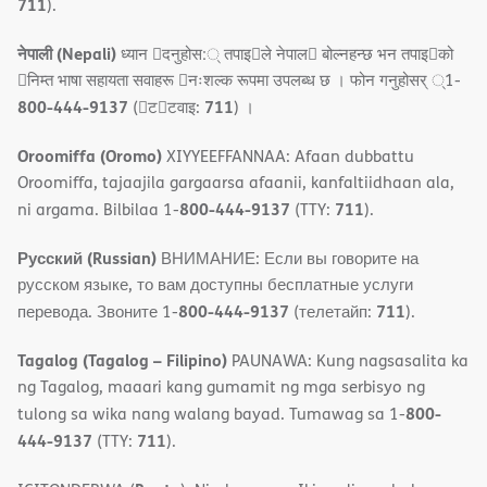
711
).
नेपाली (Nepali)
ध्यान 􀇑दनुहोस:् तपाइ􀉍ले नेपाल􀈣 बोल्नहन्छ भन तपाइ􀉍को
􀇓निम्त भाषा सहायता सवाहरू 􀇓नःशल्क रूपमा उपलब्ध छ । फोन गनुहोसर् ्1-
800-444-9137
711
(􀇑ट􀇑टवाइ:
) ।
Oroomiffa (Oromo)
XIYYEEFFANNAA: Afaan dubbattu
Oroomiffa, tajaajila gargaarsa afaanii, kanfaltiidhaan ala,
800-444-9137
711
ni argama. Bilbilaa 1-
(TTY:
).
Русский (Russian)
ВНИМАНИЕ: Если вы говорите на
русском языке, то вам доступны бесплатные услуги
800-444-9137
711
перевода. Звоните 1-
(телетайп:
).
Tagalog (Tagalog – Filipino)
PAUNAWA: Kung nagsasalita ka
ng Tagalog, maaari kang gumamit ng mga serbisyo ng
800-
tulong sa wika nang walang bayad. Tumawag sa 1-
444-9137
711
(TTY:
).