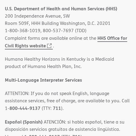
in
U.S. Department of Health and Human Services (HHS)
new
200 Independence Avenue, SW
window)
Room 509F, HHH Building Washington, D.C. 20201
1-800-368-1019, 800-537-7697 (TDD)
HHS Office for
Complaint forms are available online at the
(opens
Civil Rights website
.
in
Humana Healthy Horizons in Kentucky is a Medicaid
new
product of Humana Health Plan, Inc.
window)
Multi-Language Interpreter Services
ATTENTION: If you do not speak English, language
assistance services, free of charge, are available to you. Call
800-444-9137
711
1-
(TTY:
).
Español (Spanish)
ATENCIÓN: si habla español, tiene a su
disposición servicios gratuitos de asistencia lingüística.