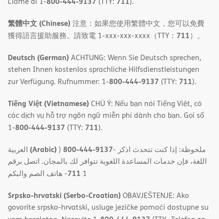
800-444-9137
711
Llame al 1-
(TTY:
).
繁體中文 (Chinese)
注意：如果您使用繁體中文，您可以免費
711
獲得語言援助服務。請致電 1-xxx-xxx-xxxx（TTY：
）。
Deutsch (German)
ACHTUNG: Wenn Sie Deutsch sprechen,
stehen Ihnen kostenlos sprachliche Hilfsdienstleistungen
800-444-9137
711
zur Verfügung. Rufnummer: 1-
(TTY:
).
Tiếng Việt (Vietnamese)
CHÚ Ý: Nếu bạn nói Tiếng Việt, có
các dịch vụ hỗ trợ ngôn ngữ miễn phí dành cho bạn. Gọi số
800-444-9137
711
1-
(TTY:
).
(Arabic)
800-444-9137
العربية
)
- ملحوظة: إذا كنت تتحدث اذكر
اللغة، فإن خدمات المساعدة اللغویة تتوافر لك بالمجان. اتصل برقم
711
- ھاتف الصم والبكم
1
Srpsko-hrvatski (Serbo-Croatian)
OBAVJEŠTENJE: Ako
govorite srpsko-hrvatski, usluge jezičke pomoći dostupne su