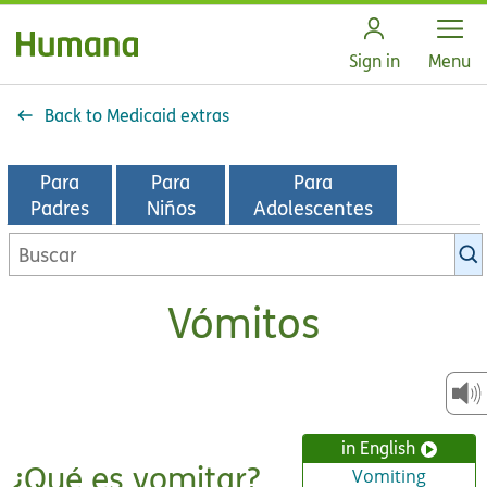
Open
Sign in
Menu
Back to Medicaid extras
Para
Para
Para
Padres
Niños
Adolescentes
Buscar
en
la
Vómitos
biblioteca
de
KidsHealth
in English
¿Qué es vomitar?
Vomiting