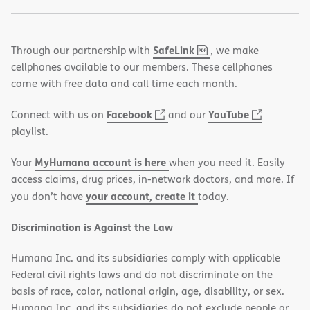
,
(opens
SafeLink
Through our partnership with
, we make
PDF
in
cellphones available to our members. These cellphones
new
come with free data and call time each month.
window)
(opens
(opens
Facebook
YouTube
Connect with us on
and our
in
in
playlist.
new
new
MyHumana account is here
Your
when you need it. Easily
window)
window)
access claims, drug prices, in-network doctors, and more. If
your account, create it
you don’t have
today.
Discrimination is Against the Law
Humana Inc. and its subsidiaries comply with applicable
Federal civil rights laws and do not discriminate on the
basis of race, color, national origin, age, disability, or sex.
Humana Inc. and its subsidiaries do not exclude people or