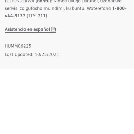
Bantu
ICITONDERWA (
): Nimba uvuga Ikirundi, uzohabwa
800-
serivisi zo gufasha mu ndimi, ku buntu. Woterefona 1-
444-9137
711
(TTY:
).
,
(opens
Asistencia en español
PDF
in
new
HUMM06225
window)
Last Updated: 10/25/2021