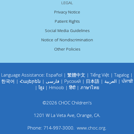
LEGAL
Privacy Notice
Patient Rights
Social Media Guidelines
Notice of Nondiscrimination
Other Policies
Language Assistance:
Español
|
繁體中文
|
Tiếng Việt
|
Tagalog
|
한국어
|
Հայերեն
|
فارسی
|
Русский
|
日本語
|
العربية
|
ਪੰਜਾਬੀ
|
ខ្មែរ
|
Hmoob
|
हिंदी
|
ภาษาไทย
©
2026
CHOC Children's
1201 W La Veta Ave
,
Orange
,
CA
.
Phone:
714-997-3000
.
www.choc.org
.