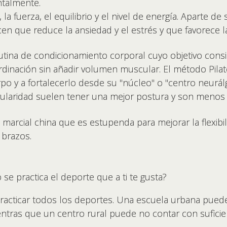
ntalmente.
, la fuerza, el equilibrio y el nivel de energía. Aparte de
n que reduce la ansiedad y el estrés y que favorece la
tina de condicionamiento corporal cuyo objetivo consiste
oordinación sin añadir volumen muscular. El método Pila
erpo y a fortalecerlo desde su "núcleo" o "centro neurálg
gularidad suelen tener una mejor postura y son menos 
marcial china que es estupenda para mejorar la flexibili
 brazos.
 se practica el deporte que a ti te gusta?
practicar todos los deportes. Una escuela urbana pue
entras que un centro rural puede no contar con sufici