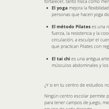
fortalecer, tanto física como me
El yoga
mejora la flexibilidad
personas que hacen yoga dice
El método Pilates
es una ru
fuerza, la resistencia y la c
circulación, a esculpir el cu
que practican Pilates con re
El tai chi
es una antigua arte 
músculos abdominales y los
¿Y si en tu centro de estudios no
Ningún centro escolar permite 
para tener campos de juego, mi
equipo de cada deporte.