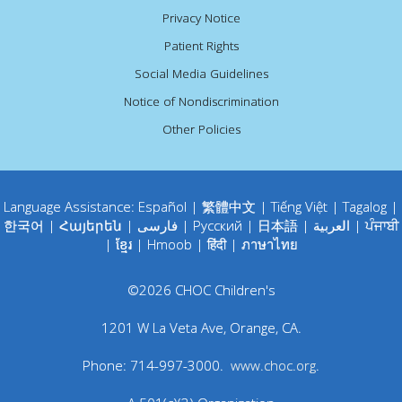
Privacy Notice
Patient Rights
Social Media Guidelines
Notice of Nondiscrimination
Other Policies
Language Assistance:
Español
|
繁體中文
|
Tiếng Việt
|
Tagalog
|
한국어
|
Հայերեն
|
فارسی
|
Русский
|
日本語
|
العربية
|
ਪੰਜਾਬੀ
|
ខ្មែរ
|
Hmoob
|
हिंदी
|
ภาษาไทย
©
2026
CHOC Children's
1201 W La Veta Ave
,
Orange
,
CA
.
Phone:
714-997-3000
.
www.choc.org
.