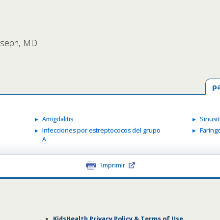
Joseph, MD
p
Amigdalitis
Sinusit
Infecciones por estreptococos del grupo
Faring
A
Imprimir
KidsHealth Privacy Policy & Terms of Use