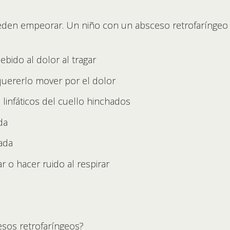
ueden empeorar. Un niño con un absceso retrofaríngeo
bido al dolor al tragar
 quererlo mover por el dolor
s linfáticos del cuello hinchados
da
ada
r o hacer ruido al respirar
sos retrofaríngeos?