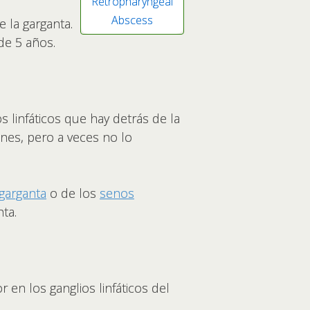
Retropharyngeal
Abscess
 la garganta.
de 5 años.
 linfáticos que hay detrás de la
enes, pero a veces no lo
garganta
o de los
senos
ta.
 en los ganglios linfáticos del