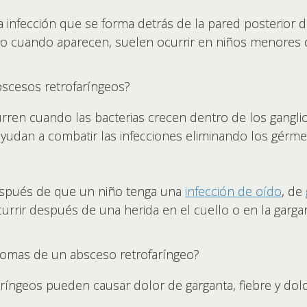
infección que se forma detrás de la pared posterior de
ro cuando aparecen, suelen ocurrir en niños menores 
bscesos retrofaríngeos?
ren cuando las bacterias crecen dentro de los ganglios
s ayudan a combatir las infecciones eliminando los gérm
pués de que un niño tenga una
infección de oído
, de
rrir después de una herida en el cuello o en la gargan
ntomas de un absceso retrofaríngeo?
aríngeos pueden causar dolor de garganta, fiebre y dolor