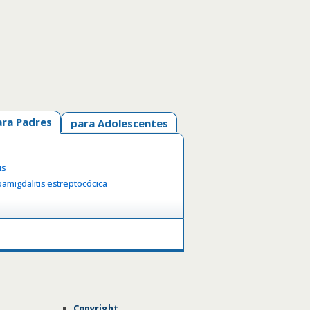
ara Padres
para Adolescentes
is
oamigdalitis estreptocócica
Copyright