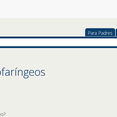
Para Padres
ofaríngeos
eo?