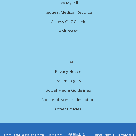
Pay My Bill
Request Medical Records
Access CHOC Link
Volunteer
LEGAL
Privacy Notice
Patient Rights
Social Media Guidelines
Notice of Nondiscrimination
Other Policies
Language Assistance:
Español
|
繁體中文
|
Tiếng Việt
|
Tagalog
|