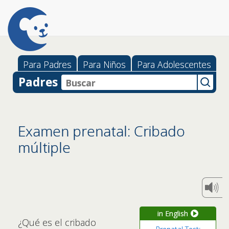
Para Padres
Para Niños
Para Adolescentes
Padres
Examen prenatal: Cribado
múltiple
in English
¿Qué es el cribado