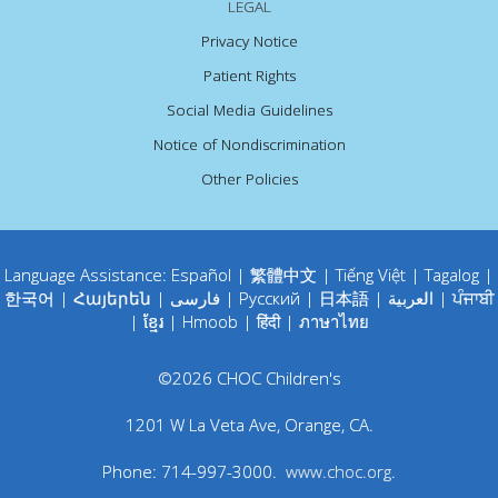
LEGAL
Privacy Notice
Patient Rights
Social Media Guidelines
Notice of Nondiscrimination
Other Policies
Language Assistance:
Español
|
繁體中文
|
Tiếng Việt
|
Tagalog
|
한국어
|
Հայերեն
|
فارسی
|
Русский
|
日本語
|
العربية
|
ਪੰਜਾਬੀ
|
ខ្មែរ
|
Hmoob
|
हिंदी
|
ภาษาไทย
©
2026
CHOC Children's
1201 W La Veta Ave
,
Orange
,
CA
.
Phone:
714-997-3000
.
www.choc.org
.