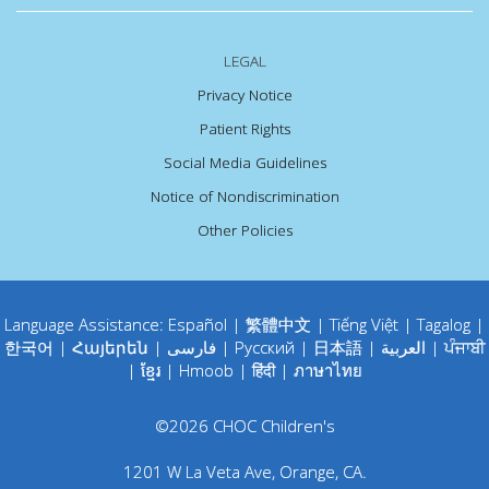
LEGAL
Privacy Notice
Patient Rights
Social Media Guidelines
Notice of Nondiscrimination
Other Policies
Language Assistance:
Español
|
繁體中文
|
Tiếng Việt
|
Tagalog
|
한국어
|
Հայերեն
|
فارسی
|
Русский
|
日本語
|
العربية
|
ਪੰਜਾਬੀ
|
ខ្មែរ
|
Hmoob
|
हिंदी
|
ภาษาไทย
©
2026
CHOC Children's
1201 W La Veta Ave
,
Orange
,
CA
.