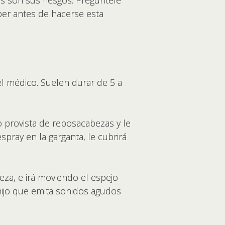
es son sus riesgos. Pregúntele
ber antes de hacerse esta
del médico. Suelen durar de 5 a
o provista de reposacabezas y le
ray en la garganta, le cubrirá
eza, e irá moviendo el espejo
 hijo que emita sonidos agudos