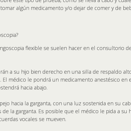
obre este tipo de prueba, cómo se lleva a cabo y cuál
de tomar algún medicamento y/o dejar de comer y de be
oscopia?
aringoscopia flexible se suelen hacer en el consultorio 
rán a su hijo bien derecho en una silla de respaldo alt
 El médico le pondrá un medicamento anestésico en esp
ostendrá hacia abajo.
ejo hacia la garganta, con una luz sostenida en su cab
as de la garganta. Es posible que el médico le pida a su
as cuerdas vocales se mueven.