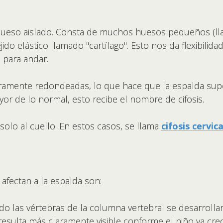
hueso aislado. Consta de muchos huesos pequeños (ll
jido elástico llamado "cartílago". Esto nos da flexibilida
, para andar.
geramente redondeadas, lo que hace que la espalda sup
r de lo normal, esto recibe el nombre de cifosis.
 solo al cuello. En estos casos, se llama
cifosis cervica
e afectan a la espalda son:
ando las vértebras de la columna vertebral se desarrol
 resulta más claramente visible conforme el niño va cre