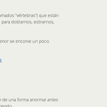
amados "vértebras") que están
d para doblarnos, estirarnos,
erior se encorve un poco.
l
.
lan de una forma anormal antes
ciendo.