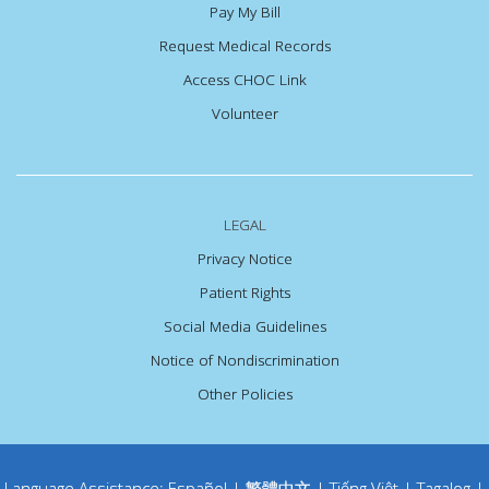
Pay My Bill
Request Medical Records
Access CHOC Link
Volunteer
LEGAL
Privacy Notice
Patient Rights
Social Media Guidelines
Notice of Nondiscrimination
Other Policies
Language Assistance:
Español
|
繁體中文
|
Tiếng Việt
|
Tagalog
|