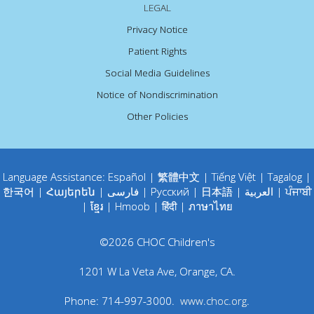
LEGAL
Privacy Notice
Patient Rights
Social Media Guidelines
Notice of Nondiscrimination
Other Policies
Language Assistance:
Español
|
繁體中文
|
Tiếng Việt
|
Tagalog
|
한국어
|
Հայերեն
|
فارسی
|
Русский
|
日本語
|
العربية
|
ਪੰਜਾਬੀ
|
ខ្មែរ
|
Hmoob
|
हिंदी
|
ภาษาไทย
©
2026
CHOC Children's
1201 W La Veta Ave
,
Orange
,
CA
.
Phone:
714-997-3000
.
www.choc.org
.