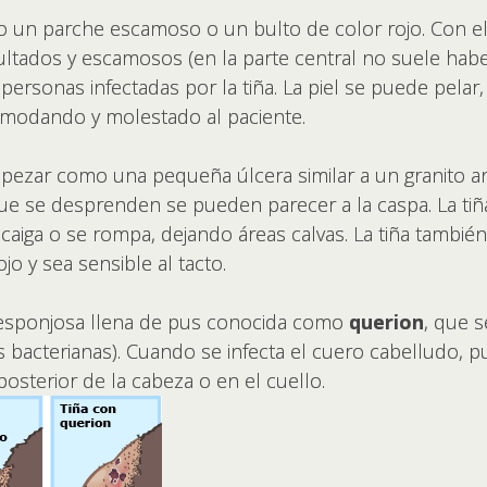
un parche escamoso o un bulto de color rojo. Con e
ltados y escamosos (en la parte central no suele haber
ersonas infectadas por la tiña. La piel se puede pelar,
omodando y molestado al paciente.
zar como una pequeña úlcera similar a un granito a
ue se desprenden se pueden parecer a la caspa. La ti
 caiga o se rompa, dejando áreas calvas. La tiña tambi
o y sea sensible al tacto.
a esponjosa llena de pus conocida como
querion
, que 
nes bacterianas). Cuando se infecta el cuero cabelludo,
 posterior de la cabeza o en el cuello.