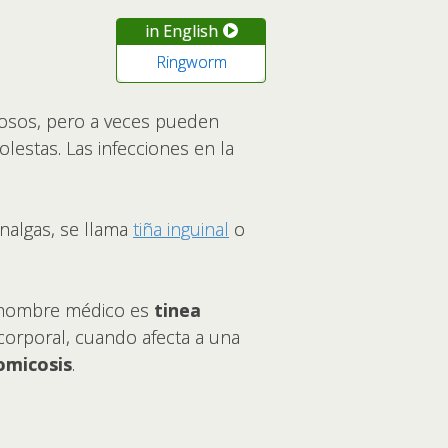
in English
Ringworm
rosos, pero a veces pueden
estas. Las infecciones en la
 nalgas, se llama
tiña inguinal
o
 nombre médico es
tinea
a corporal, cuando afecta a una
omicosis
.