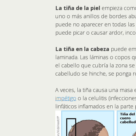
La tiña de la piel
empieza como 
uno o más anillos de bordes abu
puede no aparecer en todas las p
puede picar o causar ardor, inc
La tiña en la cabeza
puede empe
laminada. Las láminas o copos q
el cabello que cubría la zona se
cabelludo se hinche, se ponga roj
A veces, la tiña causa una mas
impétigo
o la celulitis (infeccio
linfáticos inflamados en la parte