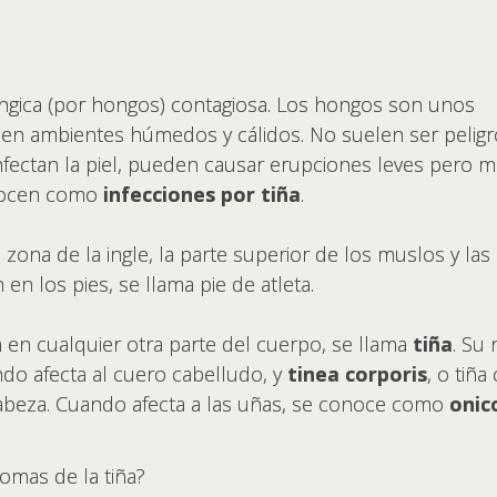
fúngica (por hongos) contagiosa. Los hongos son unos
 en ambientes húmedos y cálidos. No suelen ser pelig
ectan la piel, pueden causar erupciones leves pero mol
onocen como
infecciones por tiña
.
ona de la ingle, la parte superior de los muslos y las
 en los pies, se llama pie de atleta.
en cualquier otra parte del cuerpo, se llama
tiña
. Su
ando afecta al cuero cabelludo, y
tinea corporis
, o tiñ
 cabeza. Cuando afecta a las uñas, se conoce como
onic
tomas de la tiña?