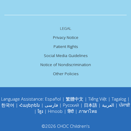
LEGAL
Privacy Notice
Patient Rights
Social Media Guidelines
Notice of Nondiscrimination
Other Policies
Language Assistance:
Español
|
繁體中文
|
Tiếng Việt
|
Tagalog
|
한국어
|
Հայերեն
|
فارسی
|
Русский
|
日本語
|
العربية
|
ਪੰਜਾਬੀ
|
ខ្មែរ
|
Hmoob
|
हिंदी
|
ภาษาไทย
©
2026
CHOC Children's