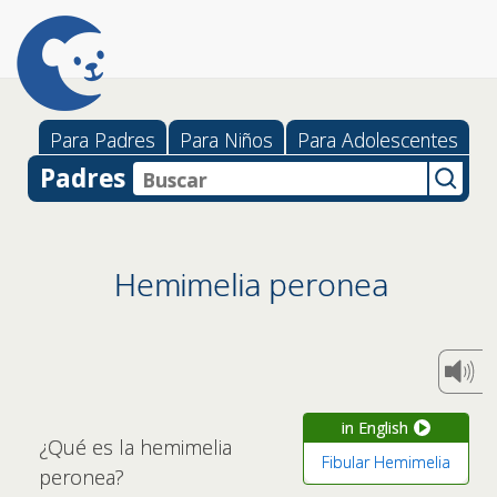
Para Padres
Para Niños
Para Adolescentes
Padres
Hemimelia peronea
in English
¿Qué es la hemimelia
Fibular Hemimelia
peronea?