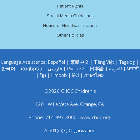
Patient Rights
Social Media Guidelines
Notice of Nondiscrimination
Other Policies
Language Assistance:
Español
|
繁體中文
|
Tiếng Việt
|
Tagalog
|
한국어
|
Հայերեն
|
فارسی
|
Русский
|
日本語
|
العربية
|
ਪੰਜਾਬੀ
|
ខ្មែរ
|
Hmoob
|
हिंदी
|
ภาษาไทย
©
2026
CHOC Children's
1201 W La Veta Ave
,
Orange
,
CA
.
Phone:
714-997-3000
.
www.choc.org
.
A 501(c)(3) Organization