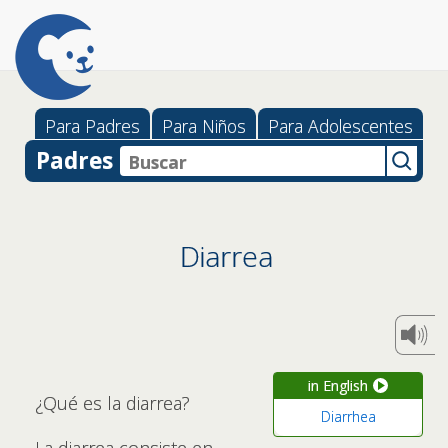
Para Padres
Para Niños
Para Adolescentes
Padres
Diarrea
in English
¿Qué es la diarrea?
Diarrhea