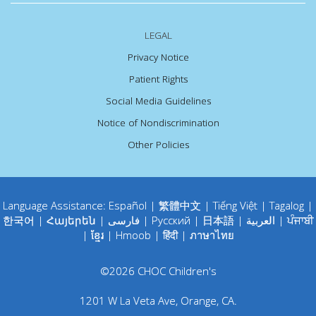
LEGAL
Privacy Notice
Patient Rights
Social Media Guidelines
Notice of Nondiscrimination
Other Policies
Language Assistance:
Español
|
繁體中文
|
Tiếng Việt
|
Tagalog
|
한국어
|
Հայերեն
|
فارسی
|
Русский
|
日本語
|
العربية
|
ਪੰਜਾਬੀ
|
ខ្មែរ
|
Hmoob
|
हिंदी
|
ภาษาไทย
©
2026
CHOC Children's
1201 W La Veta Ave
,
Orange
,
CA
.