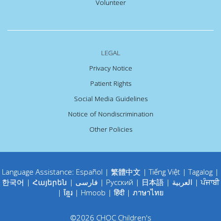
Volunteer
LEGAL
Privacy Notice
Patient Rights
Social Media Guidelines
Notice of Nondiscrimination
Other Policies
Language Assistance:
Español
|
繁體中文
|
Tiếng Việt
|
Tagalog
|
한국어
|
Հայերեն
|
فارسی
|
Русский
|
日本語
|
العربية
|
ਪੰਜਾਬੀ
|
ខ្មែរ
|
Hmoob
|
हिंदी
|
ภาษาไทย
©
2026
CHOC Children's