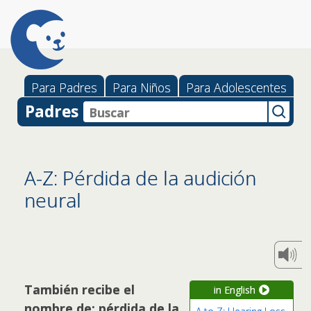
Para Padres
Para Niños
Para Adolescentes
Padres
A-Z: Pérdida de la audición
neural
También recibe el
in English
nombre de: pérdida de la