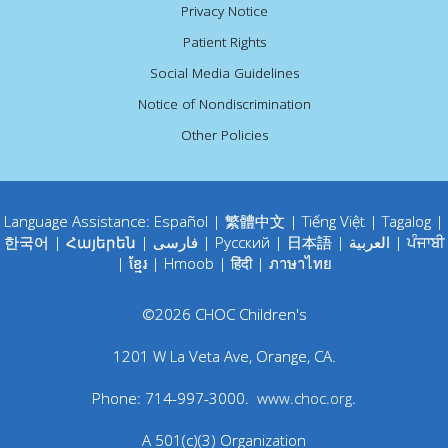
Privacy Notice
Patient Rights
Social Media Guidelines
Notice of Nondiscrimination
Other Policies
Language Assistance:
Español
|
繁體中文
|
Tiếng Việt
|
Tagalog
|
한국어
|
Հայերեն
|
فارسی
|
Русский
|
日本語
|
العربية
|
ਪੰਜਾਬੀ
|
ខ្មែរ
|
Hmoob
|
हिंदी
|
ภาษาไทย
©
2026
CHOC Children's
1201 W La Veta Ave
,
Orange
,
CA
.
Phone:
714-997-3000
.
www.choc.org
.
A 501(c)(3) Organization