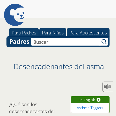
Para Padres
Para Niños
Para Adolescentes
Padres
Desencadenantes del asma
in English
¿Qué son los
Asthma Triggers
desencadenantes del