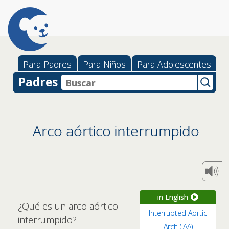
Para Padres
Para Niños
Para Adolescentes
Padres
Arco aórtico interrumpido
in English
¿Qué es un arco aórtico
Interrupted Aortic
interrumpido?
Arch (IAA)