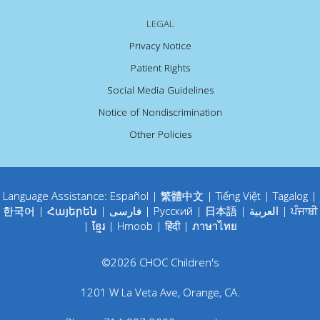
LEGAL
Privacy Notice
Patient Rights
Social Media Guidelines
Notice of Nondiscrimination
Other Policies
Language Assistance:
Español
|
繁體中文
|
Tiếng Việt
|
Tagalog
|
한국어
|
Հայերեն
|
فارسی
|
Русский
|
日本語
|
العربية
|
ਪੰਜਾਬੀ
|
ខ្មែរ
|
Hmoob
|
हिंदी
|
ภาษาไทย
©
2026
CHOC Children's
1201 W La Veta Ave
,
Orange
,
CA
.