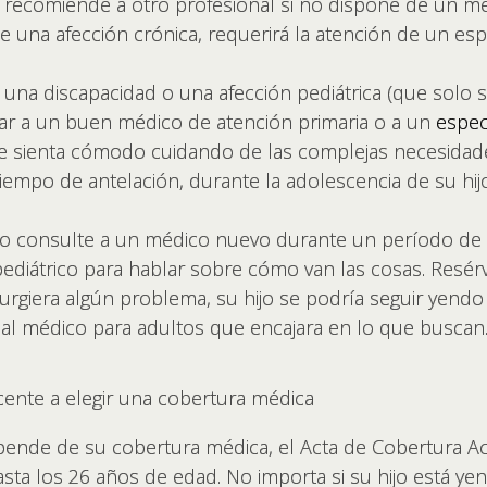
le recomiende a otro profesional si no dispone de un m
iene una afección crónica, requerirá la atención de un es
, una discapacidad o una afección pediátrica (que solo se
ar a un buen médico de atención primaria o a un
especi
e sienta cómodo cuidando de las complejas necesidades 
empo de antelación, durante la adolescencia de su hij
hijo consulte a un médico nuevo durante un período de
 pediátrico para hablar sobre cómo van las cosas. Res
urgiera algún problema, su hijo se podría seguir yendo 
nal médico para adultos que encajara en lo que buscan
cente a elegir una cobertura médica
pende de su cobertura médica, el Acta de Cobertura Acc
hasta los 26 años de edad. No importa si su hijo está yen