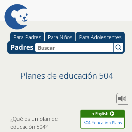
Para Padres
Para Niños
Para Adolescentes
Padres
Planes de educación 504
in English
¿Qué es un plan de
504 Education Plans
educación 504?