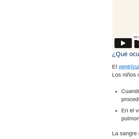
¿Qué ocur
El
ventrícu
Los niños 
Cuando 
procede
En el 
pulmon
La sangre 