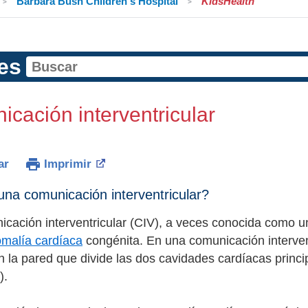
Barbara Bush Children's Hospital
KidsHealth
es
cación interventricular
ar
Imprimir
na comunicación interventricular?
cación interventricular (CIV), a veces conocida como un
malía cardíaca
congénita. En una comunicación intervent
 la pared que divide las dos cavidades cardíacas princ
).