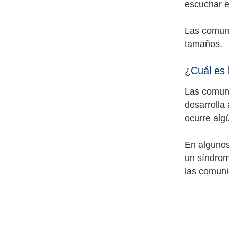
escuchar e
Las comuni
tamaños.
¿Cuál es 
Las comuni
desarrolla
ocurre algú
En algunos
un síndrom
las comuni