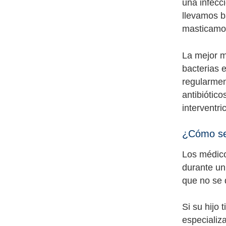
una infecc
llevamos b
masticamos
La mejor m
bacterias e
regularmen
antibiótico
interventric
¿Cómo se 
Los médico
durante un
que no se 
Si su hijo
especializa