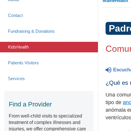
MaineHealth
Contact
Padr
Fundraising & Donations
Comuni
KidsHealth
Patients Visitors
Escuch
Services
¿Qué es u
Una comuni
tipo de
ano
Find a Provider
anómala en
From well-child visits to specialized
ventrículos
treatment of complex illnesses and
injuries, we offer comprehensive care