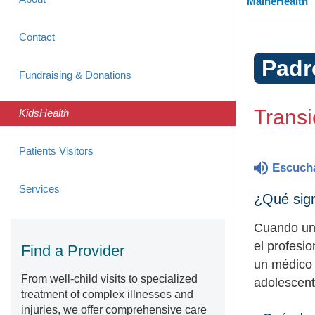
MaineHealth
Contact
Padr
Fundraising & Donations
Transi
KidsHealth
Patients Visitors
Escuch
Services
¿Qué sign
Cuando un
el profesio
Find a Provider
un médico 
From well-child visits to specialized
adolescen
treatment of complex illnesses and
injuries, we offer comprehensive care