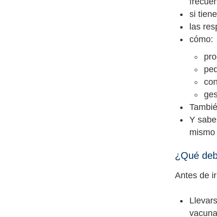
frecue
si tie
las re
cómo:
pro
ped
con
ges
Tambié
Y sabe
mismo
¿Qué debe
Antes de i
Llevar
vacuna