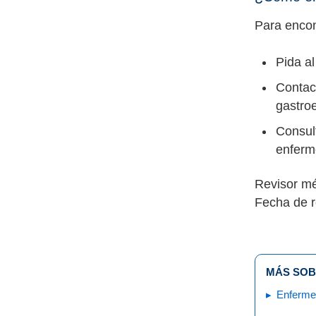
Para encon
Pida al
Contact
gastroe
Consult
enferme
Revisor mé
Fecha de r
MÁS SOB
Enfermed