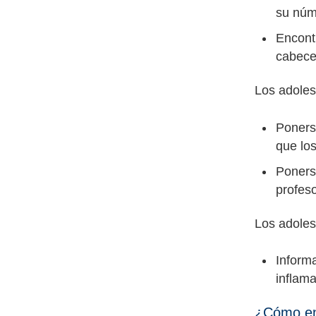
su núm
Encontr
cabece
Los adoles
Ponerse
que los
Ponerse
profes
Los adoles
Inform
inflama
¿Cómo enc