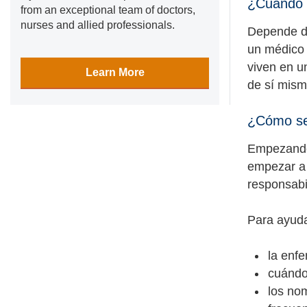
¿Cuándo d
from an exceptional team of doctors,
nurses and allied professionals.
Depende de
un médico 
viven en u
Learn More
de sí mism
¿Cómo se 
Empezando 
empezar a 
responsabi
Para ayuda
la enfe
cuándo
los no