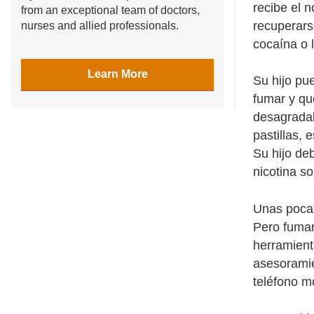
recibe el 
from an exceptional team of doctors,
recuperars
nurses and allied professionals.
cocaína o 
Learn More
Su hijo pu
fumar y que
desagradab
pastillas, 
Su hijo de
nicotina s
Unas pocas
Pero fumar
herramient
asesoramie
teléfono m