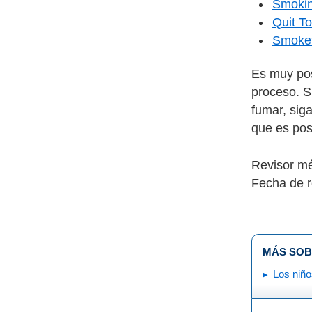
Smokin
Quit T
Smokef
Es muy pos
proceso. S
fumar, sig
que es pos
Revisor m
Fecha de r
MÁS SOB
Los niño