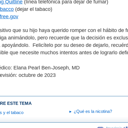
g Quitline
(línea telefónica para dejar de fumar)
obacco
(dejar el tabaco)‎
ree.gov
itivo que su hijo haya querido romper con el hábito de 
iga animándolo, pero recuerde que la decisión es exclu
a apoyándolo. Felicítelo por su deseo de dejarlo, recuérd
ible que necesite muchos intentos antes de lograrlo def
édico: Elana Pearl Ben-Joseph, MD
evisión: octubre de 2023
RE ESTE TEMA
¿Qué es la nicotina?
s y el tabaco