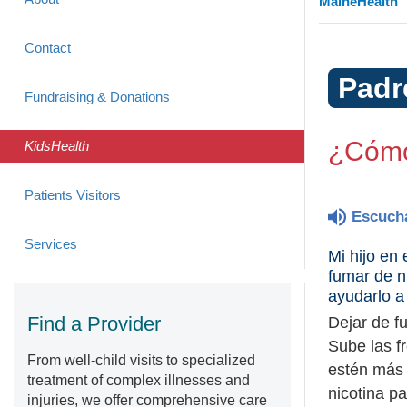
MaineHealth
Contact
Padr
Fundraising & Donations
¿Cómo 
KidsHealth
Patients Visitors
Escuch
Services
Mi hijo en
fumar de n
ayudarlo a
Find a Provider
Dejar de f
Sube las fr
From well-child visits to specialized
estén más 
treatment of complex illnesses and
nicotina p
injuries, we offer comprehensive care