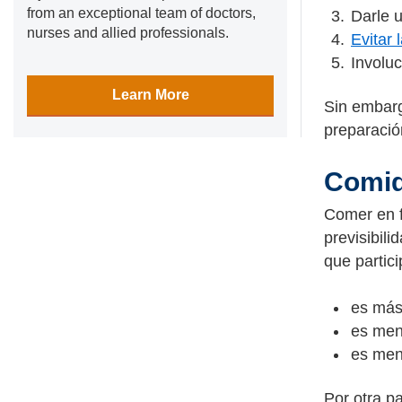
from an exceptional team of doctors,
Darle u
nurses and allied professionals.
Evitar 
Involuc
Learn More
Sin embarg
preparació
Comid
Comer en f
previsibili
que partic
es más
es men
es men
Por otra p