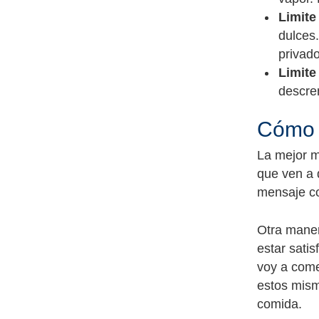
Limite
dulces.
privado
Limite
descre
Cómo 
La mejor m
que ven a 
mensaje co
Otra maner
estar sati
voy a come
estos mism
comida.