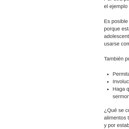
el ejemplo
Es posible
porque est
adolescent
usarse com
También pu
Permit
Involuc
Haga q
sermon
¿Qué se co
alimentos 
y por esta