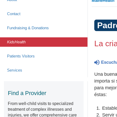
MaineHealth
Contact
Padr
Fundraising & Donations
La cri
KidsHealth
Patients Visitors
Escuch
Services
Una buena 
importa si
para mejor
Find a Provider
éstas:
From well-child visits to specialized
Estable
treatment of complex illnesses and
Servir 
injuries, we offer comprehensive care