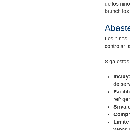
de los niñ
brunch los
Abaste
Los niños,
controlar l
Siga estas
Incluya
de serv
Facilit
refrige
Sirva 
Compre
Limite
vapor.