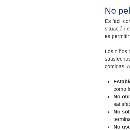
No pel
Es fácil c
situación 
es permitir
Los niños 
satisfecho
comidas. A
Establ
como lo
No obl
satisfe
No sob
termin
No use