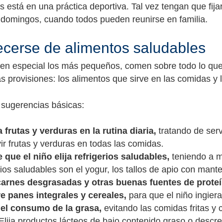
os está en una práctica deportiva. Tal vez tengan que fi
 domingos, cuando todos pueden reunirse en familia.
cerse de alimentos saludables
 en especial los más pequeños, comen sobre todo lo que 
as provisiones: los alimentos que sirve en las comidas y 
 sugerencias básicas:
 frutas y verduras en la rutina diaria,
tratando de serv
ir frutas y verduras en todas las comidas.
e que el niño elija refrigerios saludables,
teniendo a m
rios saludables son el yogur, los tallos de apio con mant
carnes desgrasadas y otras buenas fuentes de proteí
 panes integrales y cereales,
para que el niño ingie
 el consumo de la grasa,
evitando las comidas fritas y c
 Elija productos lácteos de bajo contenido graso o desc