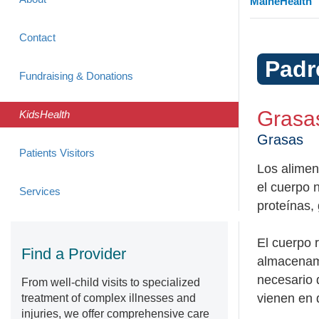
MaineHealth
Contact
Padr
Fundraising & Donations
Grasa
KidsHealth
Grasas
Patients Visitors
Los alimen
el cuerpo n
Services
proteínas,
El cuerpo 
Find a Provider
almacenami
necesario 
From well-child visits to specialized
vienen en 
treatment of complex illnesses and
injuries, we offer comprehensive care