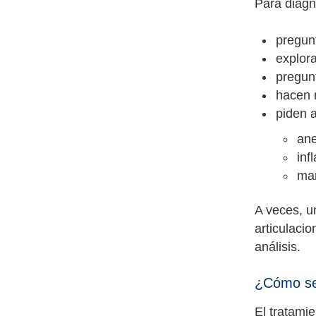
Para diagno
pregun
explora
pregunt
hacen r
piden a
ane
inf
mar
A veces, u
articulacio
análisis.
¿Cómo se t
El tratamie