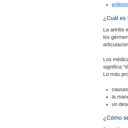
enferme
¿Cuál es l
La artritis
los gérmene
articulaci
Los médico
significa 
Lo más pro
causas 
la man
un des
¿Cómo se d