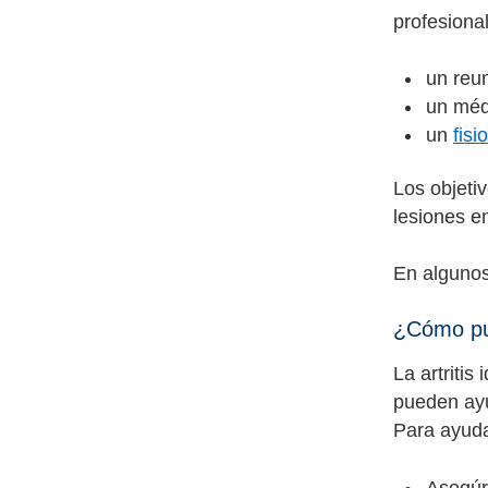
profesiona
un reum
un méd
un
fisi
Los objetiv
lesiones en
En algunos
¿Cómo pu
La artritis
pueden ayud
Para ayuda
Asegúr