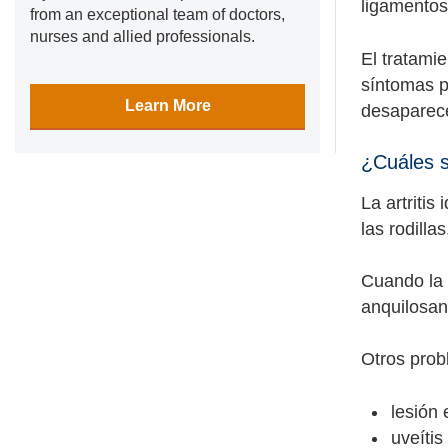
ligamentos
from an exceptional team of doctors,
nurses and allied professionals.
El tratami
síntomas p
Learn More
desaparec
¿Cuáles so
La artritis
las rodill
Cuando la a
anquilosant
Otros prob
lesión 
uveítis