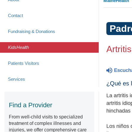
MaineHealth
Contact
Padr
Fundraising & Donations
Artriti
KidsHealth
Patients Visitors
Escuch
Services
¿Qué es la
La artritis
artritis id
Find a Provider
hinchadas 
From well-child visits to specialized
treatment of complex illnesses and
Los niños c
injuries, we offer comprehensive care