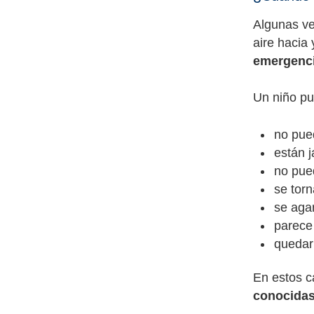
Algunas ve
aire hacia
emergenci
Un niño pu
no pue
están 
no pued
se torn
se agar
parece
quedar 
En estos c
conocidas