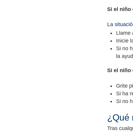
Si el niño
La situaci
Llame a
Inicie 
Si no h
la ayud
Si el niño
Grite p
Si ha 
Si no h
¿Qué 
Tras cualq