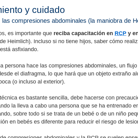
iento y cuidado
las compresiones abdominales (la maniobra de He
jos, es importante que
reciba capacitación en
RCP
y en
e Heimlich). Incluso si no tiene hijos, saber cómo realiz
está asfixiando.
 persona hace las compresiones abdominales, un flujo fo
desde el diafragma, lo que hará que un objeto extraño alo
 boca (o incluso al exterior).
técnica es bastante sencilla, debe hacerse con precauc
ndo la lleva a cabo una persona que se ha entrenado en 
ando, sobre todo si se trata de un bebé o de un niño pequ
ción en bebés es diferente para reducir el riesgo de les
 de compresiones abdominales y la RCP se suelen enseñ