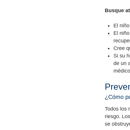
Busque at
El niño
El niño
recupe
Cree qu
Si su h
de un 
médico
Preve
¿Cómo pue
Todos los 
riesgo. Lo
se obstruy