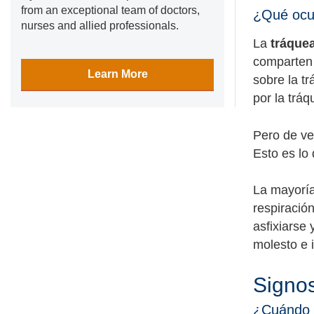
from an exceptional team of doctors,
¿Qué ocur
nurses and allied professionals.
La
tráque
comparten 
Learn More
sobre la t
por la tráq
Pero de vez
Esto es lo 
La mayoría
respiració
asfixiarse
molesto e 
Signos
¿Cuándo s