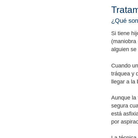
Tratam
¿Qué son 
Si tiene hi
(maniobra d
alguien se 
Cuando una
tráquea y 
llegar a la
Aunque la 
segura cua
está asfixi
por aspira
La técnica