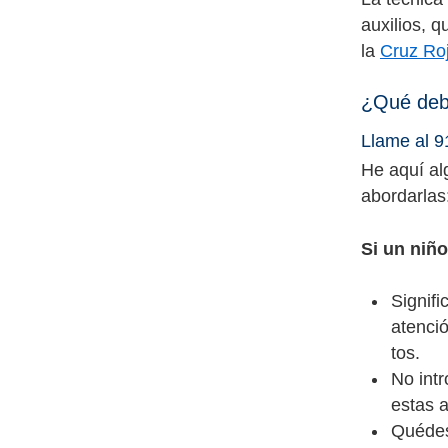
auxilios, 
la
Cruz Ro
¿Qué debo
Llame al 9
He aquí al
abordarlas
Si un niño
Signifi
atenci
tos.
No intr
estas a
Quédes