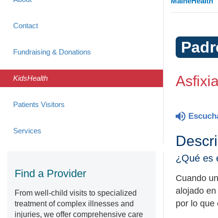
MaineHealth
Contact
Padr
Fundraising & Donations
Asfixi
KidsHealth
Patients Visitors
Escuch
Services
Descr
¿Qué es e
Find a Provider
Cuando un 
alojado en 
From well-child visits to specialized
por lo que
treatment of complex illnesses and
injuries, we offer comprehensive care