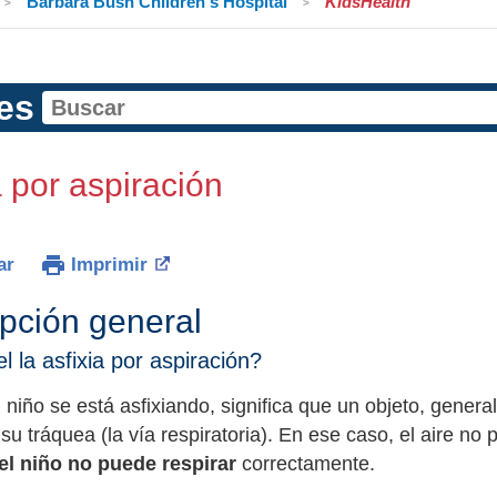
Barbara Bush Children's Hospital
KidsHealth
es
a por aspiración
ar
Imprimir
ipción general
l la asfixia por aspiración?
niño se está asfixiando, significa que un objeto, gener
su tráquea (la vía respiratoria). En ese caso, el aire no
el niño no puede respirar
correctamente.