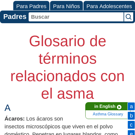
Para Padres
Para Niños
Para Adolescentes
Padres
Glosario de
términos
relacionados con
el asma
A
a
in English
Asthma Glossary
b
Ácaros:
Los ácaros son
c
insectos microscópicos que viven en el polvo
e
doméstico. Penetran en lugares blandos, como