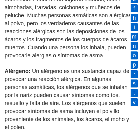
almohadas, frazadas, colchones y muñecos de
f
peluche. Muchas personas asmáticas son alérgicas
h
al polvo, pero los verdaderos causantes de las
i
reacciones alérgicas son las deposiciones de los
m
ácaros y los fragmentos de los cuerpos de ácaros
n
muertos. Cuando una persona los inhala, pueden
o
provocarle alergias o síntomas de asma.
p
Alérgeno:
Un alérgeno es una sustancia capaz de
r
provocar una reacción alérgica. En algunas
s
personas asmáticas, los alérgenos que se inhalan
t
por la nariz pueden causar síntomas como tos,
v
resuello y falta de aire. Los alérgenos que suelen
provocar síntomas de asma incluyen el polvillo
proveniente de los animales, los ácaros, el moho y
el polen.