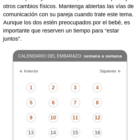
otros cambios físicos. Mantenga abiertas las vías de
comunicación con su pareja cuando trate este tema.
Aunque los dos estén preocupados por el bebé, es
importante que reserven un tiempo para “estar
juntos”.
CALENDARIO DEL EMBARAZO:
semana a semana
Anterior
Siguiente
1
2
3
4
5
6
7
8
9
10
11
12
13
14
15
16