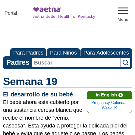
Naviga
Portal
®
Aetna Better Health
of Kentucky
Para Padres
Para Niños
Para Adolescentes
Padres
Semana 19
El desarrollo de su bebé
in English
El bebé ahora está cubierto por
Pregnancy Calendar:
Week 19
una sustancia cerosa blanca que
recibe el nombre de “vérnix
caseosa”. Ésta ayuda a proteger la delicada piel del
bebé y evita que se agriete o se paspe. Los bebés