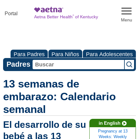
Naviga
Portal
®
Aetna Better Health
of Kentucky
Para Padres
Para Niños
Para Adolescentes
Padres
13 semanas de
embarazo: Calendario
semanal
El desarrollo de su
in English
Pregnancy at 13
bebé a las 13
Weeks: Weekly