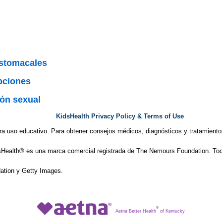
estomacales
pciones
ón sexual
KidsHealth Privacy Policy & Terms of Use
ra uso educativo. Para obtener consejos médicos, diagnósticos y tratamiento
Health® es una marca comercial registrada de The Nemours Foundation. Tod
tion y Getty Images.
®
Aetna Better Health
of Kentucky