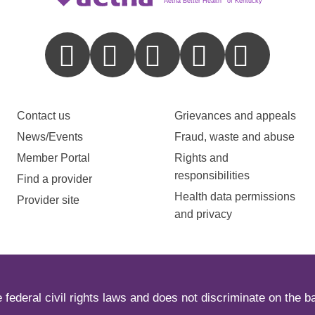
Aetna Better Health
of Kentucky
Contact us
Grievances and appeals
News/Events
Fraud, waste and abuse
Member Portal
Rights and
responsibilities
Find a provider
Health data permissions
Provider site
and privacy
ederal civil rights laws and does not discriminate on the basi