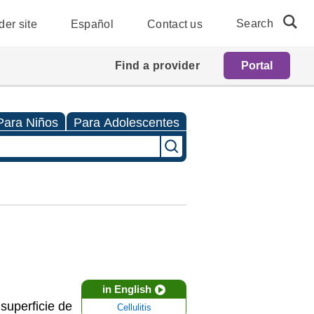
Search
der site
Español
Contact us
Find a provider
Portal
Para Niños
Para Adolescentes
in English
 superficie de
Cellulitis