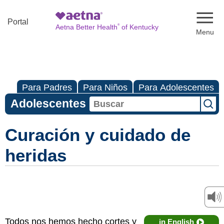
Naviga
Portal
®
Aetna Better Health
of Kentucky
Para Padres
Para Niños
Para Adolescentes
Adolescentes
Curación y cuidado de
heridas
Todos nos hemos hecho cortes y
in English