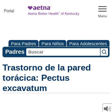
Naviga
Portal
®
Aetna Better Health
of Kentucky
Para Padres
Para Niños
Para Adolescentes
Padres
Trastorno de la pared
torácica: Pectus
excavatum