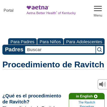
Naviga
Portal
®
Aetna Better Health
of Kentucky
Para Padres
Para Niños
Para Adolescentes
Padres
Procedimiento de Ravitch
¿Qué es el procedimiento
in English
de Ravitch?
The Ravitch
Procedure