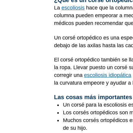
¿Qué es un corsé ortopédico
La
escoliosis
hace que la columna 
columna pueden empeorar a medid
médicos pueden recomendar que lo
Un corsé ortopédico es una espe
debajo de las axilas hasta las c
El corsé ortopédico también se ll
la ropa. Llevar puesto un corsé s
corregir una
escoliosis idiopática
la curvatura empeore y ayudar a 
Las cosas más importantes
Un corsé para la escoliosis e
Los corsés ortopédicos son m
Muchos corsés ortopédicos es
de su hijo.