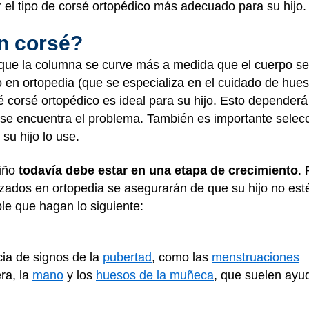
 el tipo de corsé ortopédico más adecuado para su hijo.
un corsé?
a que la columna se curve más a medida que el cuerpo se 
o en ortopedia (que se especializa en el cuidado de hue
é corsé ortopédico es ideal para su hijo. Esto dependerá 
se encuentra el problema. También es importante selecc
su hijo lo use.
niño
todavía debe estar en una etapa de crecimiento
. 
lizados en ortopedia se asegurarán de que su hijo no e
ble que hagan lo siguiente:
cia de signos de la
pubertad
, como las
menstruaciones
ra, la
mano
y los
huesos de la muñeca
, que suelen ayud