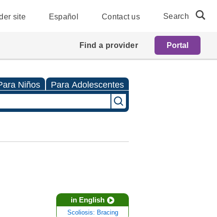
Search
der site
Español
Contact us
Find a provider
Portal
Para Niños
Para Adolescentes
in English
Scoliosis: Bracing