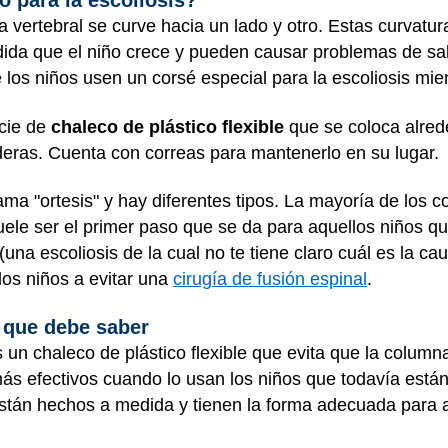
 para la escoliosis?
vertebral se curve hacia un lado y otro. Estas curvatur
a que el niño crece y pueden causar problemas de salu
s niños usen un corsé especial para la escoliosis mie
cie de
chaleco de plástico flexible
que se coloca alred
aderas. Cuenta con correas para mantenerlo en su lugar.
ama "ortesis" y hay diferentes tipos. La mayoría de los
uele ser el primer paso que se da para aquellos niños q
(una escoliosis de la cual no te tiene claro cuál es la ca
los niños a evitar una
cirugía de fusión espinal
.
 que debe saber
s un chaleco de plástico flexible que evita que la colum
ás efectivos cuando lo usan los niños que todavía están
tán hechos a medida y tienen la forma adecuada para a