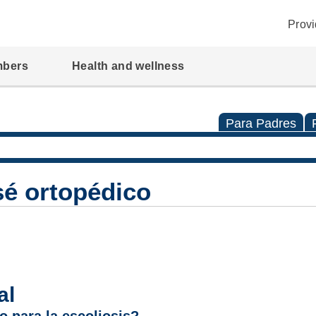
Provi
mbers
Health and wellness
Para Padres
sé ortopédico
al