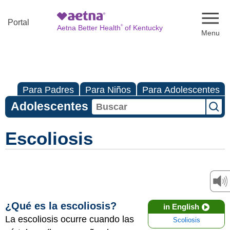
Naviga
Portal
®
Aetna Better Health
of Kentucky
Para Padres
Para Niños
Para Adolescentes
Adolescentes
Escoliosis
¿Qué es la escoliosis?
in English
La escoliosis ocurre cuando las
Scoliosis