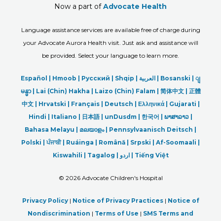
Now a part of
Advocate Health
Language assistance services are available free of charge during
your Advocate Aurora Health visit. Just ask and assistance will
be provided. Select your language to learn more.
Español |
Hmoob
|
Русский
|
Shqip
|
العربیة
|
Bosanski
|
ျ
မန္မာ
|
Lai (Chin) Hakha |
Laizo (Chin) Falam |
简体中文 |
正體
中文 |
Hrvatski |
Français |
Deutsch
|
Ελληνικά |
Gujarati |
Hindi
|
Italiano
|
日本語
|
unDusdm
|
한국어
|
ພາສາລາວ
|
Bahasa Melayu |
മലയാളം
|
Pennsylvaanisch Deitsch |
Polski
|
ਪੰਜਾਬੀ
|
Ruáinga |
Română |
Srpski
|
Af-Soomaali |
Kiswahili |
Tagalog
|
اردو
|
Tiếng Việt
©
2026 Advocate Children's Hospital
Privacy Policy
|
Notice of Privacy Practices
|
Notice of
Nondiscrimination
|
Terms of Use
|
SMS Terms and