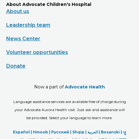
About Advocate Children's Hospital
About us
Leadership team
News Center
Volunteer opportunities
Donate
Now a part of
Advocate Health
Language assistance services are available free of charge during
your Advocate Aurora Health visit. Just ask and assistance will
be provided. Select your language to learn more.
Español |
Hmoob
|
Русский
|
Shqip
|
العربیة
|
Bosanski
|
ျ