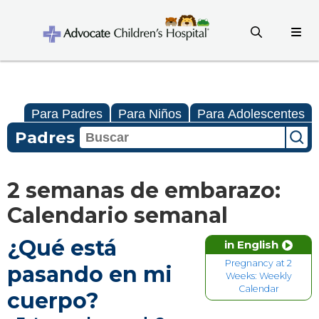
Para Padres
Para Niños
Para Adolescentes
Padres
2 semanas de embarazo:
Calendario semanal
¿Qué está
in English
Pregnancy at 2
pasando en mi
Weeks: Weekly
Calendar
cuerpo?