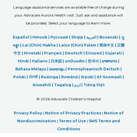
Language assistance services are available free of charge during
your Advocate Aurora Health visit. Just ask and assistance will
be provided. Select your language to learn more.
Español |
Hmoob
|
Русский
|
Shqip
|
العربیة
|
Bosanski
|
ျ
မန္မာ
|
Lai (Chin) Hakha |
Laizo (Chin) Falam |
简体中文 |
正體
中文 |
Hrvatski |
Français |
Deutsch
|
Ελληνικά |
Gujarati |
Hindi
|
Italiano
|
日本語
|
unDusdm
|
한국어
|
ພາສາລາວ
|
Bahasa Melayu |
മലയാളം
|
Pennsylvaanisch Deitsch |
Polski
|
ਪੰਜਾਬੀ
|
Ruáinga |
Română |
Srpski
|
Af-Soomaali |
Kiswahili |
Tagalog
|
اردو
|
Tiếng Việt
©
2026 Advocate Children's Hospital
Privacy Policy
|
Notice of Privacy Practices
|
Notice of
Nondiscrimination
|
Terms of Use
|
SMS Terms and
Conditions