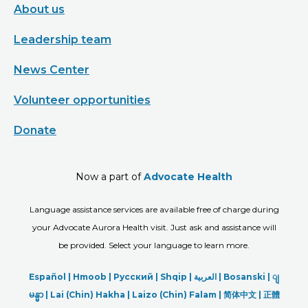
About us
Leadership team
News Center
Volunteer opportunities
Donate
Now a part of
Advocate Health
Language assistance services are available free of charge during
your Advocate Aurora Health visit. Just ask and assistance will
be provided. Select your language to learn more.
Español |
Hmoob
|
Русский
|
Shqip
|
العربیة
|
Bosanski
|
ျ
မန္မာ
|
Lai (Chin) Hakha |
Laizo (Chin) Falam |
简体中文 |
正體