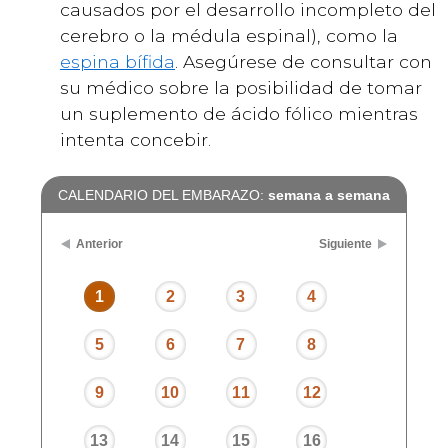
causados por el desarrollo incompleto del
cerebro o la médula espinal), como la
espina bífida
. Asegúrese de consultar con
su médico sobre la posibilidad de tomar
un suplemento de ácido fólico mientras
intenta concebir.
CALENDARIO DEL EMBARAZO:
semana a semana
Anterior
Siguiente
1
2
3
4
5
6
7
8
9
10
11
12
13
14
15
16