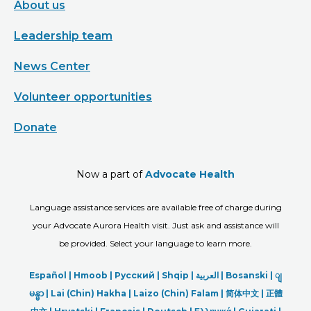
About us
Leadership team
News Center
Volunteer opportunities
Donate
Now a part of
Advocate Health
Language assistance services are available free of charge during
your Advocate Aurora Health visit. Just ask and assistance will
be provided. Select your language to learn more.
Español |
Hmoob
|
Русский
|
Shqip
|
العربیة
|
Bosanski
|
ျ
မန္မာ
|
Lai (Chin) Hakha |
Laizo (Chin) Falam |
简体中文 |
正體