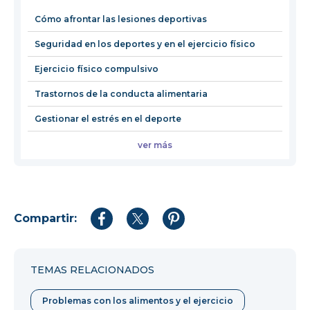
nueva
Cómo afrontar las lesiones deportivas
ventana
Seguridad en los deportes y en el ejercicio físico
Ejercicio físico compulsivo
Trastornos de la conducta alimentaria
Gestionar el estrés en el deporte
ver más
Compartir:
Compartir
Compartir
Compartir
en
en
en
Facebook
Twitter
Pinterest
TEMAS RELACIONADOS
Problemas con los alimentos y el ejercicio