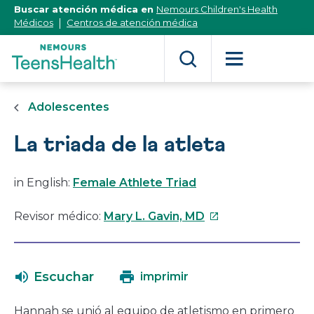
[Skip
Buscar atención médica en
Nemours Children's Health
to
Médicos
Centros de atención médica
Content]
Adolescentes
La triada de la atleta
in English:
Female Athlete Triad
Este
Revisor médico:
Mary L. Gavin, MD
enlace
se
abrirá
Escuchar
imprimir
en
una
Hannah se unió al equipo de atletismo en primero