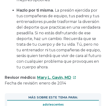
Hazlo por ti misma.
La presión ejercida por
tus compañeras de equipo, tus padres y tus
entrenadores puede trasformar la diversión
del deporte que practicas en una verdadera
pesadilla. Si no estás disfrutando de ese
deporte, haz un cambio. Recuerda que se
trata de tu cuerpo y de tu vida. Tú, pero no
tu entrenador ni tus compañeras de equipo,
serás quien tendrá que vivir de cara al futuro
con cualquier problema que provoques en
tu cuerpo ahora.
Este
Revisor médico:
Mary L. Gavin, MD
enlace
Fecha de revisión: enero de 2014
se
abrirá
MÁS SOBRE ESTE TEMA PARA:
en
adolescentes
una